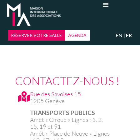
EN
FR
RÉSERVER VOTRE SALLE
AGENDA
CONTACTEZ-NOUS !
Rue des Savoises 15
1205 Genève
TRANSPORTS PUBLICS
Arrêt « Cirque » Lignes : 1, 2,
15, 19 et 91
Arrêt « Place de Neuve » Lignes