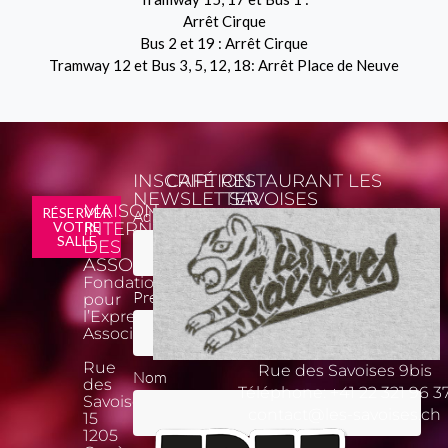
Arrêt Cirque
Bus 2 et 19 : Arrêt Cirque
Tramway 12 et Bus 3, 5, 12, 18: Arrêt Place de Neuve
INSCRIPTION
CAFÉ RESTAURANT LES
NEWSLETTER
SAVOISES
MAISON
*
RÉSERVER
Adresse email
VOTRE
INTERNATIONALE
SALLE
DES
ASSOCIATIONS
Fondation
Prénom
pour
l’Expression
Associative
Rue
Rue des Savoises 9bis
Nom
des
Téléphone:
+41 22 321 96 3
Savoises
contact@les-savoises.ch
15
1205