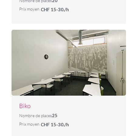
20
Nombre de places
Prix moyen
CHF 15-30./h
Biko
25
Nombre de places
Prix moyen
CHF 15-30./h