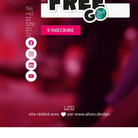
Tél:
+41
22
329
20
22
LPD
site réalisé avec
par www.alveo.design