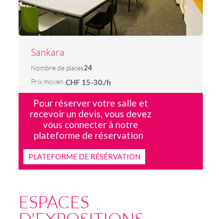
Sankara
24
Nombre de places
Prix moyen
CHF 15-30./h
Pour réserver votre salle et
recevoir un devis, vous devez
vous connecter à notre
plateforme de réservation
PLATEFORME DE RÉSÉRVATION
ESPACES
D'EXPOSITIONS