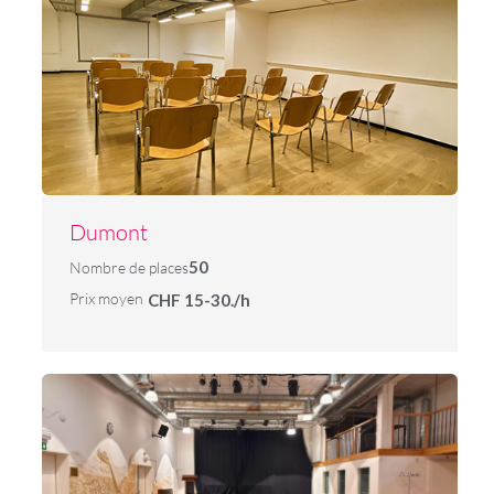
Dumont
50
Nombre de places
Prix moyen
CHF 15-30./h