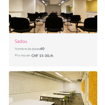
Sadou
60
Nombre de places
Prix moyen
CHF 15-30./h