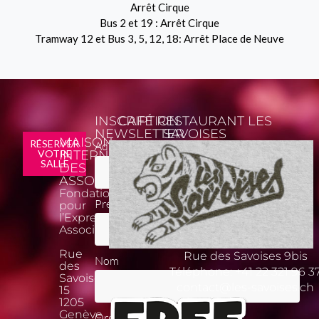
Arrêt Cirque
Bus 2 et 19 : Arrêt Cirque
Tramway 12 et Bus 3, 5, 12, 18: Arrêt Place de Neuve
INSCRIPTION
CAFÉ RESTAURANT LES
NEWSLETTER
SAVOISES
MAISON
*
RÉSERVER
Adresse email
VOTRE
INTERNATIONALE
SALLE
DES
ASSOCIATIONS
Fondation
Prénom
pour
l’Expression
Associative
Rue
Rue des Savoises 9bis
Nom
des
Téléphone:
+41 22 321 96 3
Savoises
contact@les-savoises.ch
15
1205
Genève
Organisation