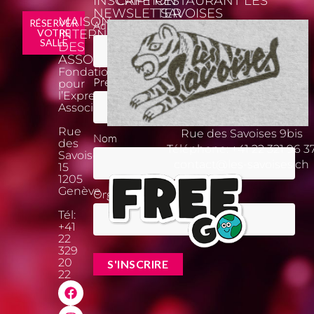
INSCRIPTION
CAFÉ RESTAURANT LES
NEWSLETTER
SAVOISES
MAISON
*
RÉSERVER
Adresse email
VOTRE
INTERNATIONALE
SALLE
DES
ASSOCIATIONS
Fondation
Prénom
pour
l’Expression
Associative
Rue
Rue des Savoises 9bis
Nom
des
Téléphone:
+41 22 321 96 3
Savoises
contact@les-savoises.ch
15
1205
Genève
Organisation
Tél:
+41
22
329
20
22