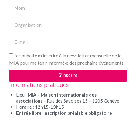
Je souhaite m'inscrire à la newsletter mensuelle de la
MIA pour me tenir informé·e des prochains événements
S'inscrire
Informations pratiques
Alternative:
Lieu :
MIA – Maison internationale des
associations
– Rue des Savoises 15 – 1205 Genève
Horaire :
12h15-13h15
Entrée libre
,
i
nscription préalable obligatoire