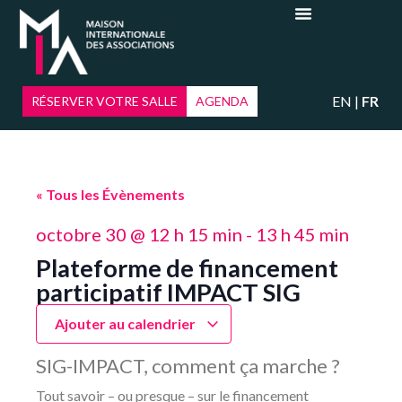
EN
FR
RÉSERVER VOTRE SALLE
AGENDA
« Tous les Évènements
octobre 30
@
12 h 15 min
-
13 h 45 min
Plateforme de financement
participatif IMPACT SIG
Ajouter au calendrier
SIG-IMPACT, comment ça marche ?
Tout savoir – ou presque – sur le financement