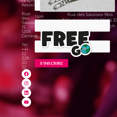
l’Expression
Associative
Rue
Rue des Savoises 9bis
Nom
des
Téléphone:
+41 22 321 96 3
Savoises
contact@les-savoises.ch
15
1205
Genève
Organisation
Tél:
+41
22
329
20
22