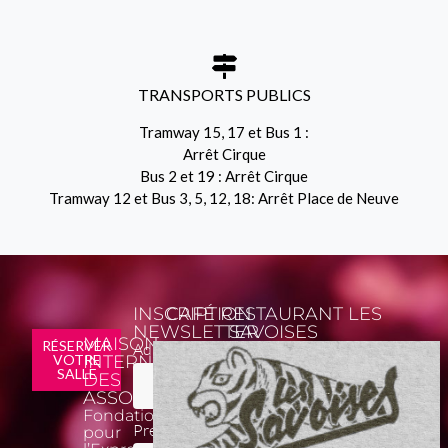
TRANSPORTS PUBLICS
Tramway 15, 17 et Bus 1 :
Arrêt Cirque
Bus 2 et 19 : Arrêt Cirque
Tramway 12 et Bus 3, 5, 12, 18: Arrêt Place de Neuve
INSCRIPTION
CAFÉ RESTAURANT LES
NEWSLETTER
SAVOISES
MAISON
*
RÉSERVER
Adresse email
VOTRE
INTERNATIONALE
SALLE
DES
ASSOCIATIONS
Fondation
Prénom
pour