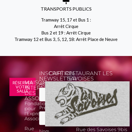
TRANSPORTS PUBLICS
Tramway 15, 17 et Bus 1 :
Arrêt Cirque
Bus 2 et 19 : Arrêt Cirque
Tramway 12 et Bus 3, 5, 12, 18: Arrêt Place de Neuve
INSCRIPTION
CAFÉ RESTAURANT LES
NEWSLETTER
SAVOISES
MAISON
*
RÉSERVER
Adresse email
VOTRE
INTERNATIONALE
SALLE
DES
ASSOCIATIONS
Fondation
Prénom
pour
l’Expression
Associative
Rue
Rue des Savoises 9bis
Nom