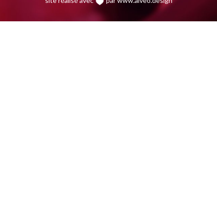
site réalisé avec
par www.alveo.design