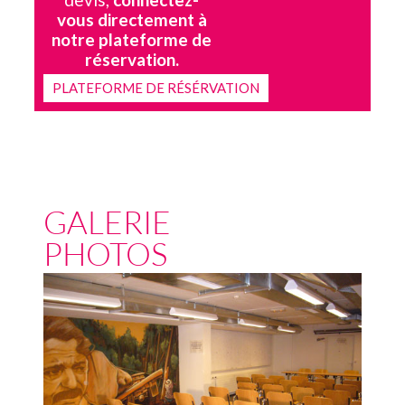
vous directement à
notre plateforme de
réservation.
PLATEFORME DE RÉSÉRVATION
GALERIE
PHOTOS