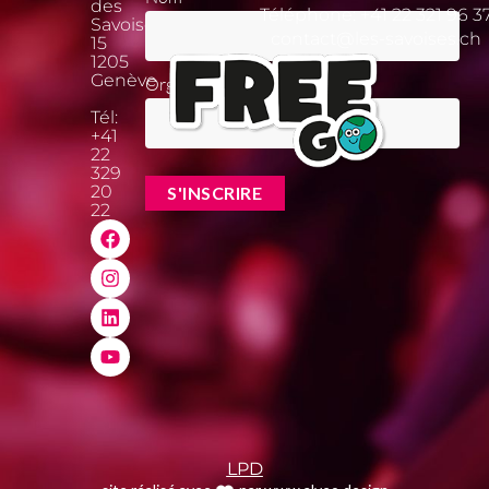
des
Téléphone:
+41 22 321 96 3
Savoises
contact@les-savoises.ch
15
1205
Genève
Organisation
Tél:
+41
22
329
20
22
LPD