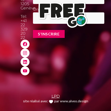
1205
Genève
Organisation
Tél:
+41
22
329
20
22
LPD
site réalisé avec
par www.alveo.design