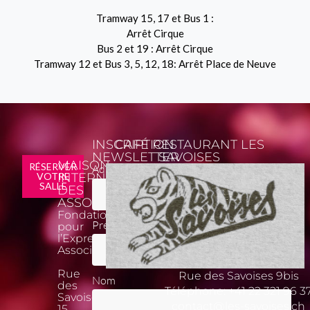
Tramway 15, 17 et Bus 1 :
Arrêt Cirque
Bus 2 et 19 : Arrêt Cirque
Tramway 12 et Bus 3, 5, 12, 18: Arrêt Place de Neuve
INSCRIPTION
CAFÉ RESTAURANT LES
NEWSLETTER
SAVOISES
MAISON
*
RÉSERVER
Adresse email
VOTRE
INTERNATIONALE
SALLE
DES
ASSOCIATIONS
Fondation
Prénom
pour
l’Expression
Associative
Rue
Rue des Savoises 9bis
Nom
des
Téléphone:
+41 22 321 96 3
Savoises
contact@les-savoises.ch
15