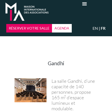
EN
FR
RÉSERVER VOTRE SALLE
AGENDA
Gandhi
La salle Gandhi, d’une
capacité de 140
personnes, propose
165 m² d’espace
lumineux et
modulable.