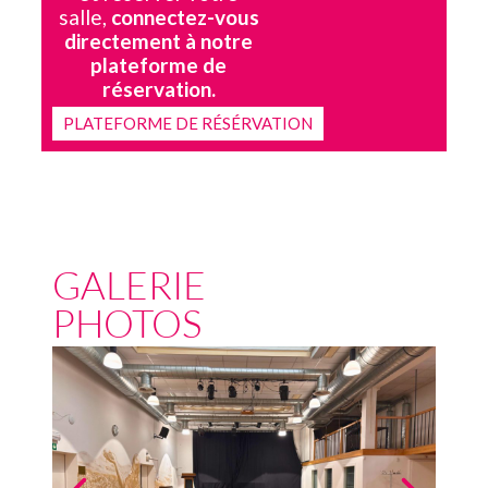
salle,
connectez-vous
directement à notre
plateforme de
réservation.
PLATEFORME DE RÉSÉRVATION
GALERIE
PHOTOS