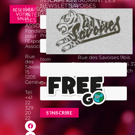
INSCRIPTION
CAFÉ RESTAURANT LES
NEWSLETTER
SAVOISES
MAISON
*
RÉSERVER
Adresse email
VOTRE
INTERNATIONALE
SALLE
DES
ASSOCIATIONS
Fondation
Prénom
pour
l’Expression
Associative
Rue
Rue des Savoises 9bis
Nom
des
Téléphone:
+41 22 321 96 3
Savoises
contact@les-savoises.ch
15
1205
Genève
Organisation
Tél:
+41
22
329
20
22